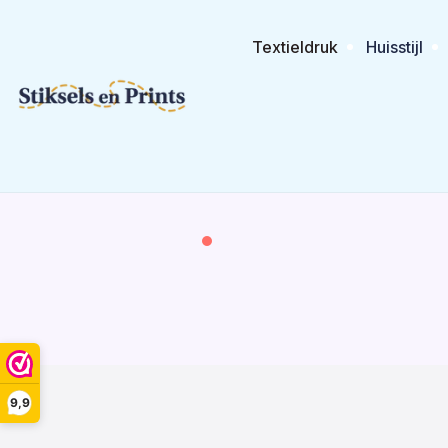
Textieldruk
Huisstijl
9,9