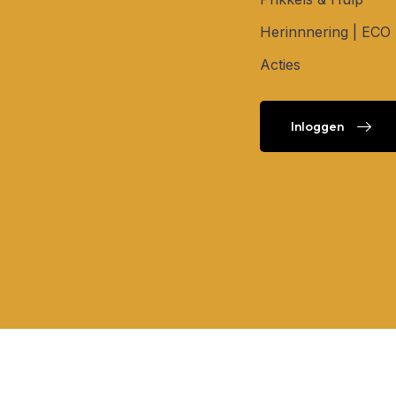
Herinnnering | ECO
Acties
Inloggen
Inloggen
©2026 - Stiksels en Prints. Alle rechten voorbe