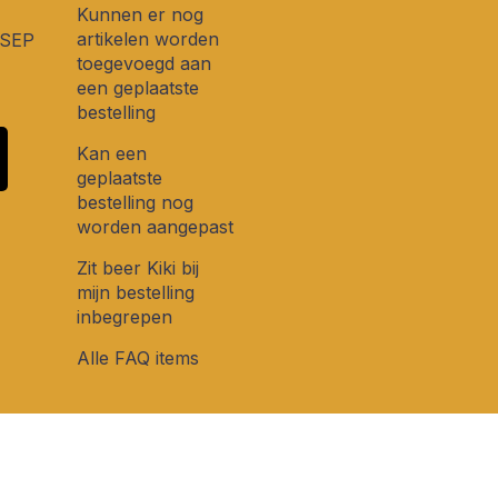
Kunnen er nog
artikelen worden
 SEP
toegevoegd aan
een geplaatste
bestelling
Kan een
geplaatste
bestelling nog
worden aangepast
Zit beer Kiki bij
mijn bestelling
inbegrepen
Alle FAQ items
houden.
Algemene voorwaarden
-
Privacybeleid.
Website ontwikke