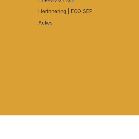
Herinnering | ECO SEP
Acties
ld en SEO geoptimaliseerd door
Webburo Spring