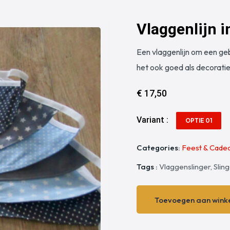
Vlaggenlijn i
Een vlaggenlijn om een geb
het ook goed als decorati
€ 17,50
Variant :
OPTIE 01
Categories:
Feest & Cadea
Tags :
Vlaggenslinger, Slin
Toevoegen aan wink
Toevoegen aan wink