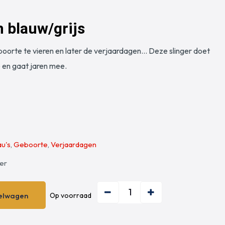
n blauw/grijs
Op voorraad
oorte te vieren en later de verjaardagen... Deze slinger doet
e en gaat jaren mee.
u's
,
Geboorte
,
Verjaardagen
ger
Op voorraad
elwagen
elwagen